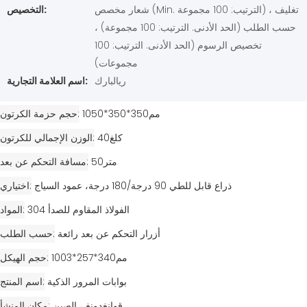
شعار مخصص (Min. الترتيب: 100 مجموعة) ، تغليف
التخصيص:
حسب الطلب (الحد الأدنى. الترتيب: 100 مجموعة) ،
تخصيص الرسوم (الحد الأدنى. الترتيب: 100
مجموعات)
ريالبارك
اسم العلامة التجارية:
مم350*350*1050
حجم حزمة الكرتون
كلغ40
الوزن الإجمالي للكرتون
متر50
مسافة التحكم عن بعد
ذراع قابل للطي 90 درجة/180 درجة، عمود السياج
اختياري
304 الفولاذ المقاوم للصدأ
المواد
أزرار التحكم عن بعد رائعة
حسب الطلب
مم340*257*1003
حجم الهيكل
بوابات المرور الذكية
اسم المنتج
قوانغدونغ ، الصين
مكان المنشأ