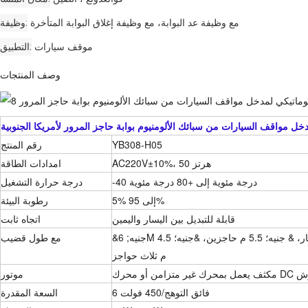
مع وظيفة عد البوابة، مع وظيفة إغلاق البوابة المتأخرة
وظيفة
موقف سيارات
التطبيق
وصف المنتجات
خل مواقف السيارات من سبائك الألومنيوم بوابة حاجز المرور لأمريكا الجنوبية
YB308-H05
رقم المنتج
AC220V±10%، 50 هرتز
امدادات الطاقة
-40 درجة مئوية إلى +80 درجة مئوية
درجة حرارة التشغيل
5% إلى 95%
رطوبة البيئة
قابلة للتبديل بين اليسار واليمين
اتجاه ثابت
&جنيه; 6M القطب المستقيم، & جنيه؛ عمود منحني بطول 6 أمتار، & جنيه؛ 5.5 م حاجزين، &جنيه؛ 4.5
مع طول قضيب
م ثلاث حواجز
 DC بدون فرش
موتور
6 فائق التوهج/450 فولت
السعة المقدرة