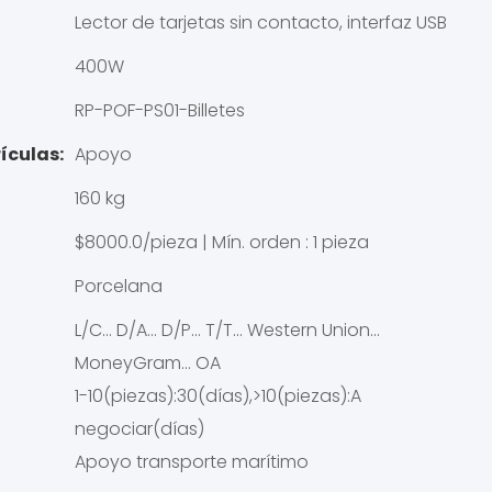
Lector de tarjetas sin contacto, interfaz USB
400W
RP-POF-PS01-Billetes
ículas:
Apoyo
160 kg
$8000.0/pieza | Mín. orden : 1 pieza
Porcelana
L/C... D/A... D/P... T/T... Western Union...
MoneyGram... OA
1-10(piezas):30(días),>10(piezas):A
negociar(días)
Apoyo transporte marítimo