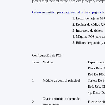
para agilizar el proceso de pago y mejo
Cajero automático para pago central o
Para
pago a la
1. Lector de tarjetas NF
2. Escáner de código Q
3
Impresora de tickets
4. Máquina POS para tarjeta bancari
5. Billetes
aceptación y
Configuración de POF
Tema
Módulo
Especificaci
Placa Base: 
Red De 1000
1
Módulo de control principal
Tarjeta De S
Red, Usb; CP
4g, Disco Du
Chasis anfitrión + fuente de
2
Fuente de al
alimentación