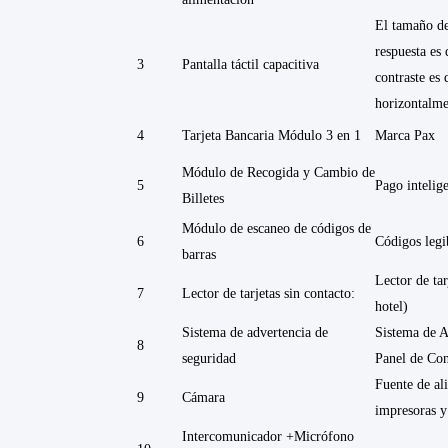
El tamaño de
respuesta es 
3
Pantalla táctil capacitiva
contraste es
horizontalme
4
Tarjeta Bancaria Módulo 3 en 1
Marca Pax
Módulo de Recogida y Cambio de
5
Pago intelig
Billetes
Módulo de escaneo de códigos de
6
Códigos legi
barras
Lector de tar
7
Lector de tarjetas sin contacto:
hotel)
Sistema de advertencia de
Sistema de A
8
seguridad
Panel de Con
Fuente de al
9
Cámara
impresoras y
Intercomunicador +Micrófono