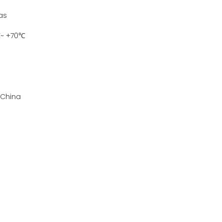
as
~ +70℃
 China