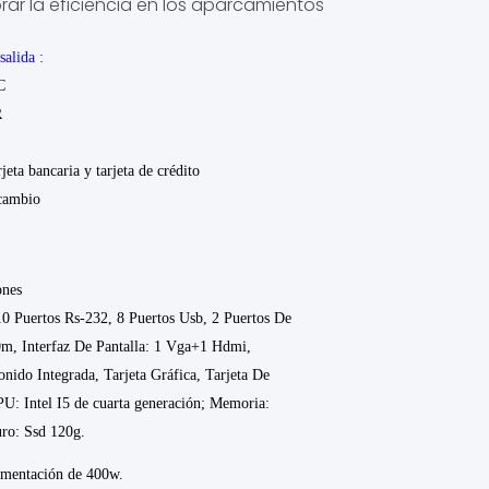
rar la eficiencia en los aparcamientos
 salida
:
C
R
a y tarjeta de crédito
 cambio
ones
10 Puertos Rs-232, 8 Puertos Usb, 2 Puertos De
m, Interfaz De Pantalla: 1 Vga+1 Hdmi,
onido Integrada, Tarjeta Gráfica, Tarjeta De
U: Intel I5 de cuarta generación; Memoria:
ro: Ssd 120g.
imentación de 400w.