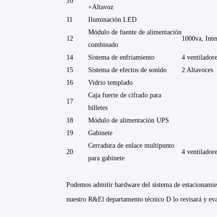
10
+Altavoz
11
Iluminación LED
Módulo de fuente de alimentación
12
1000va, Int
combinado
14
Sistema de enfriamiento
4 ventilador
15
Sistema de efectos de sonido
2 Altavoces
16
Vidrio templado
Caja fuerte de cifrado para
17
billetes
18
Módulo de alimentación UPS
19
Gabinete
Cerradura de enlace multipunto
20
4 ventilador
para gabinete
Podemos admitir hardware del sistema de estacionamie
nuestro R&El departamento técnico D lo revisará y eval