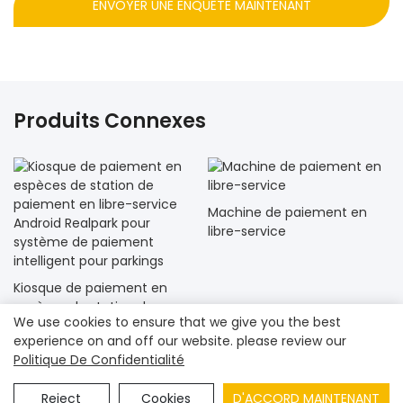
ENVOYER UNE ENQUÊTE MAINTENANT
Produits Connexes
Machine de paiement en
libre-service
Kiosque de paiement en
espèces de station de
We use cookies to ensure that we give you the best
paiement en libre-service
experience on and off our website. please review our
Android Realpark pour
Politique De Confidentialité
système de paiement
Droit d'auteur© 2023
Shenzhen Realpark Co., Ltd.
|
Plan du
intelligent pour parkings
site
|
Politique de confidentialité
Reject
Cookies
D'ACCORD MAINTENANT