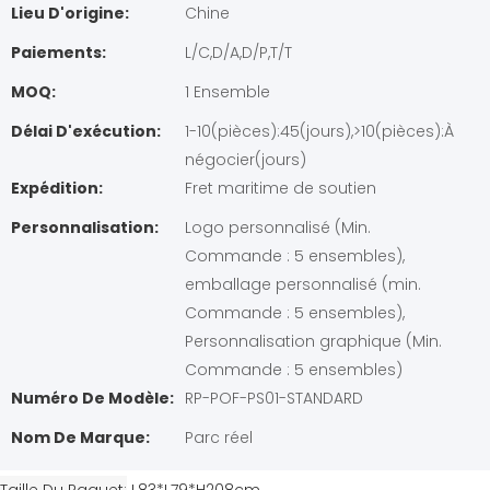
Lieu D'origine:
Chine
Paiements:
L/C,D/A,D/P,T/T
MOQ:
1 Ensemble
Délai D'exécution:
1-10(pièces):45(jours),>10(pièces):À
négocier(jours)
Expédition:
Fret maritime de soutien
Personnalisation:
Logo personnalisé (Min.
Commande : 5 ensembles),
emballage personnalisé (min.
Commande : 5 ensembles),
Personnalisation graphique (Min.
Commande : 5 ensembles)
Numéro De Modèle:
RP-POF-PS01-STANDARD
Nom De Marque:
Parc réel