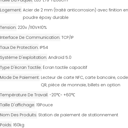
Taille Du Paquet
L83*L79*H208cm
Logement
Acier de 2 mm (traité anticorrosion) avec finition e
poudre époxy durable
Tension
220v /110V±10%
Interface De Communication
TCP/IP
Taux De Protection
IP54
Système D'exploitation
Android 5.0
Type D'écran Tactile
Écran tactile capacitif
Mode De Paiement
Lecteur de carte NFC, carte bancaire, code
QR, pièce de monnaie, billets en option
Température De Travail
-20℃~ +60℃
Taille D'affichage
19Pouce
Nom Des Produits
Station de paiement de stationnement
Poids
160kg